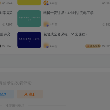
9044
4年前
80
时学完C
猴博士爱讲课：4小时讲完电工学
7297
4年前
38
全册讲义
包君成全套课程（51套课程）
3346
4年前
33
会员专属
请登录后发表评论
登录
注册
社交账号登录