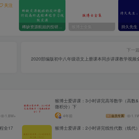
关注
稀缺资源航姐的投研圈-价投高阶选股课程学习视频资源
猴博士全集
下一
2020部编版初中八年级语文上册课本同步讲课教学视频
猴博士爱讲课：3小时讲完高等数学（高数&
微积分）下
1.8W+
4年前
1.1
会员专属
程全17
猴博士爱讲课：2小时讲完线性代数（线代