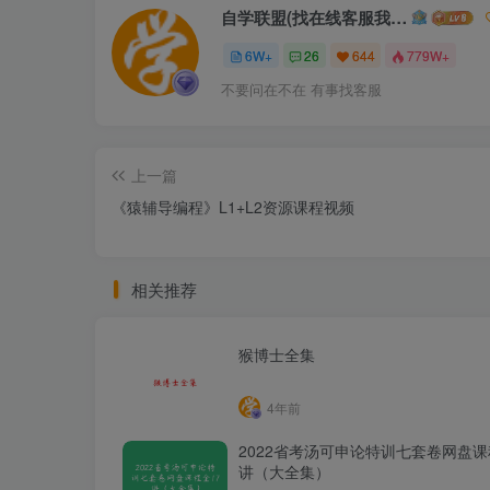
自学联盟(找在线客服我不回信息的)
6W+
26
644
779W+
不要问在不在 有事找客服
上一篇
《猿辅导编程》L1+L2资源课程视频
相关推荐
猴博士全集
4年前
2022省考汤可申论特训七套卷网盘课
讲（大全集）