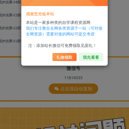
感谢您光临本站
本站是一家多种类的自学课程资源网
我们专注整合全网各类资源于一站（可对接
全网资源）需要对接的网站可提交考虑
注：添加站长微信可免费领取见面礼！
礼物领取
我先看看
微信号
11816033
点击我自动复制