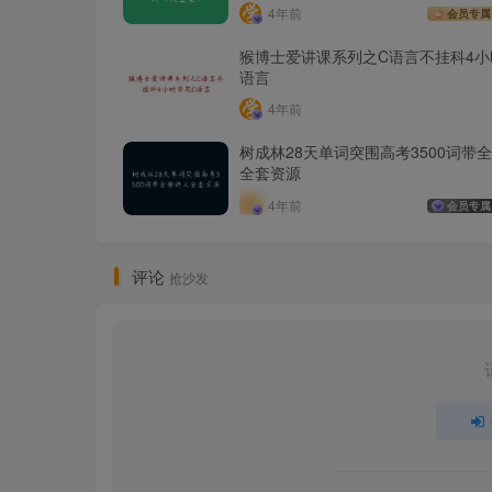
4年前
会员专属
猴博士爱讲课系列之C语言不挂科4小
语言
4年前
树成林28天单词突围高考3500词带
全套资源
4年前
会员专属
评论
抢沙发