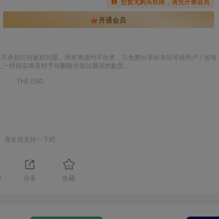
您暂无购买权限，请先开通会员
开通会员
集不承担任何版权问题。所有资源均不出售，只免费分享给本站等级用户！如有
服,一经核实将及时予与删除并致以最深的歉意。
THE END
喜欢就支持一下吧
0
分享
收藏