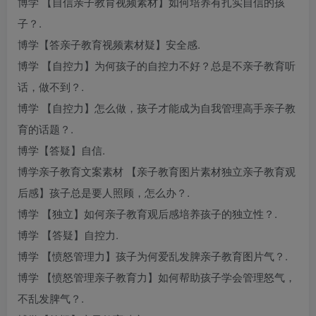
博学 【自信
亲子教育视频素材
】如何培养有扎实自信的孩
子？.
博学【答
亲子教育视频素材
疑】安全感.
博学 【自控力】为何孩子的自控力不好？总是不
亲子教育
听
话，做不到？.
博学 【自控力】怎么做，孩子才能成为自我管理高手
亲子教
育的话题
？.
博学【答疑】自信.
博学
亲子教育文案素材
【
亲子教育图片素材
独立
亲子教育观
后感
】孩子总是要人照顾，怎么办？.
博学 【独立】如何
亲子教育观后感
培养孩子的独立性？.
博学 【答疑】自控力.
博学 【愤怒管理力】孩子为何爱乱发脾
亲子教育图片
气？.
博学 【愤怒管理
亲子教育
力】如何帮助孩子学会管理怒气，
不乱发脾气？.