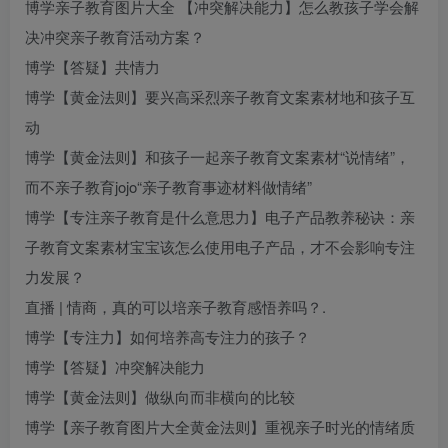
博学
亲子教育图片大全
【冲突解决能力】怎么教孩子学会解
决冲突
亲子教育活动方案
？
博学【答疑】共情力
博学【黄金法则】要兴高采烈
亲子教育文案素材
地和孩子互
动
博学【黄金法则】和孩子一起
亲子教育文案素材
“说情绪”，
而不
亲子教育jojo
“
亲子教育事迹材料
做情绪”
博学【专注
亲子教育是什么意思
力】电子产品教养秘诀：
亲
子教育文案素材
宝宝该怎么使用电子产品，才不会影响专注
力发展？
直播 | 情商，真的可以培
亲子教育感悟
养吗？.
博学【专注力】如何培养高专注力的孩子？
博学【答疑】冲突解决能力
博学【黄金法则】做纵向而非横向的比较
博学【
亲子教育图片大全
黄金法则】重视亲子时光的情绪质