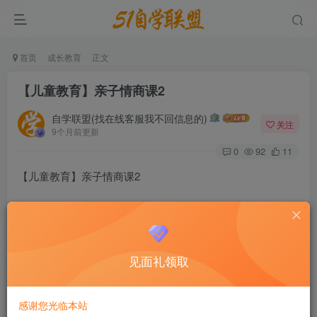
首页
成长教育
正文
【儿童教育】亲子情商课2
自学联盟(找在线客服我不回信息的)
关注
9个月前更新
0
92
11
【儿童教育】亲子情商课2
针对幼儿独创的情商教育体系，用30堂活学活用的高情商父
母课和18条黄金法则，来为爸妈提供培养高情商宝宝的完整
解决方案。
见面礼领取
孩子是爸爸妈妈的心头肉，但在养育孩子这件事上，爸妈内
心os是：道理我都懂，但孩子不听啊 / 但我控制不住啊 / 孩
感谢您光临本站