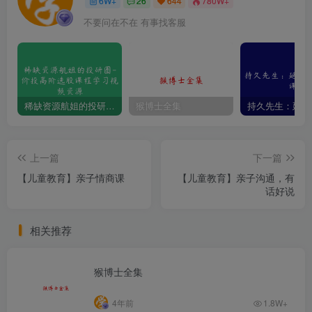
6W+
26
644
780W+
不要问在不在 有事找客服
稀缺资源航姐的投研圈-价投高阶选股课程学习视频资源
猴博士全集
上一篇
下一篇
【儿童教育】亲子情商课
【儿童教育】亲子沟通，有
话好说
相关推荐
猴博士全集
4年前
1.8W+