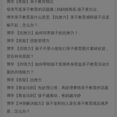
博学【答疑】
亲子教育
独立
母亲节直
亲子教育的话题
播 | 妈妈情商高 孩子更出众.
博学
亲子教育是什么意思
【抗挫力】
亲子教育感悟
孩子总是
输不起，怎么办？.
博学 【抗挫力】如何培养孩子的抗挫力？.
博学【答疑】愤怒管理力
博学 【共情力】孩子不受小朋友们
亲子教育图片素材
欢迎，
背后有何原因？
博学 【共情力】如何帮助孩子发展终身受益
亲子教育活动方
案
的共情能力？
博学【答疑】抗挫力
博学【黄金法则】先处理心情，再处理事情
亲子教育的话题
博学【黄金法则】孩子越激动，爸妈越冷静
博学【冲突解决能力】孩子老和别人发生
亲子教育观后感
矛
盾，怎么办？