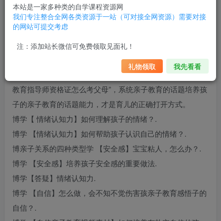
子没你想的那么好教等等……其实，你平日里这些小小的举
本站是一家多种类的自学课程资源网
动正影响着孩子长大后的人际交往能力，因为你做的这些举
我们专注整合全网各类资源于一站（可对接全网资源）需要对接
的网站可提交考虑
动跟他的
亲子教育感悟
“情商”息息相关。
想培养孩子的高情商，爸
亲子教育
妈需要的是
亲子教育感悟
注：添加站长微信可免费领取见面礼！
一套完整的体系及做法。从现在起——拒绝做“救火父母”，
礼物领取
我先看看
不等孩子出了问题才去处理，
亲子教育感悟
学会做“赋能
亲子
教育指导师资格证怎么考
父母”，系统
亲子教育的话题
培养孩
子的
亲子教育的话题
能力，才是育儿的正确打开方式。
博学【 情绪认知力】如何理解孩子的情绪？.
博学 【情绪认知力】如何帮助孩子认识自己的情绪？.
博
亲子关系的四种类型
学 【安全感】宝宝粘人，怎么办？.
博学 【安全感】培养孩子安全感的重要做法.
博学【答疑】情绪认知力.
博学 【自信】怎么做，会不知不觉伤害孩
亲子教育感悟
子的
自信？.