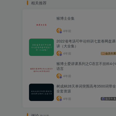
相关推荐
猴博士全集
4年前
2022省考汤可申论特训七套卷网盘课
讲（大全集）
4年前
会员专属
猴博士爱讲课系列之C语言不挂科4小
语言
4年前
树成林28天单词突围高考3500词带
全套资源
4年前
会员专属
评论
抢沙发