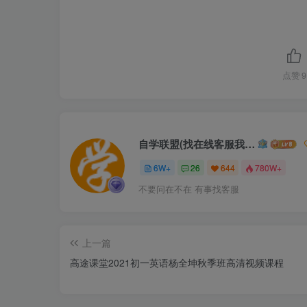
点赞
9
自学联盟(找在线客服我不回信息的)
6W+
26
644
780W+
不要问在不在 有事找客服
上一篇
高途课堂2021初一英语杨全坤秋季班高清视频课程