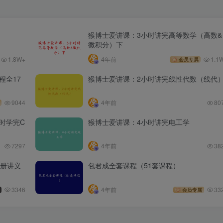
猴博士爱讲课：3小时讲完高等数学（高数&
微积分）下
1.8W+
4年前
1.1
会员专属
程全17
猴博士爱讲课：2小时讲完线性代数（线代
9044
4年前
80
时学完C
猴博士爱讲课：4小时讲完电工学
7297
4年前
38
全册讲义
包君成全套课程（51套课程）
3346
4年前
33
会员专属