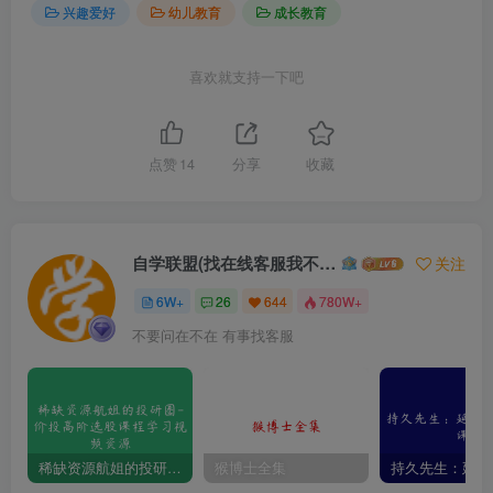
兴趣爱好
幼儿教育
成长教育
喜欢就支持一下吧
点赞
14
分享
收藏
自学联盟(找在线客服我不回信息的)
关注
6W+
26
644
780W+
不要问在不在 有事找客服
稀缺资源航姐的投研圈-价投高阶选股课程学习视频资源
猴博士全集