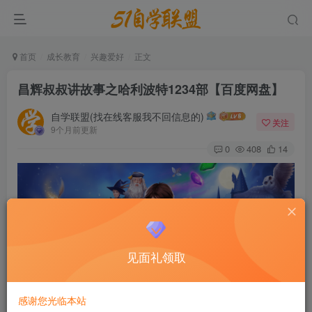
首页
成长教育
兴趣爱好
正文
昌辉叔叔讲故事之哈利波特1234部【百度网盘】
自学联盟(找在线客服我不回信息的)
关注
9个月前更新
0
408
14
见面礼领取
感谢您光临本站