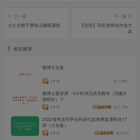
上一篇
下一篇
小土大橙子婴幼儿睡眠课程
【完结】田宏杰终结作业大
战
相关推荐
猴博士全集
4年前
1.8W+
猴博士爱讲课：3小时讲完高等数学（高数&
微积分）下
4年前
1.1W+
会员专属
2022省考汤可申论特训七套卷网盘课程全17
讲（大全集）
4年前
9044
会员专属