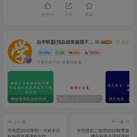
点赞
11
分享
收藏
自学联盟(找在线客服我不回信息的)
关注
6W+
26
644
780W+
不要问在不在 有事找客服
稀缺资源航姐的投研圈-价投高阶选股课程学习视频资源
猴博士全集
上一篇
下一篇
学而思2020寒初一大科学目
学而思初二物理2020秋季直
标杨萌直播课程完结
播目标班全国版课程