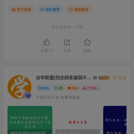
初中英语
成长教育
课堂教育
喜欢就支持一下吧
点赞
11
分享
收藏
自学联盟(找在线客服我不回信息的)
关注
6W+
26
644
779W+
不要问在不在 有事找客服
稀缺资源航姐的投研圈-价投高阶选股课程学习视频资源
猴博士全集