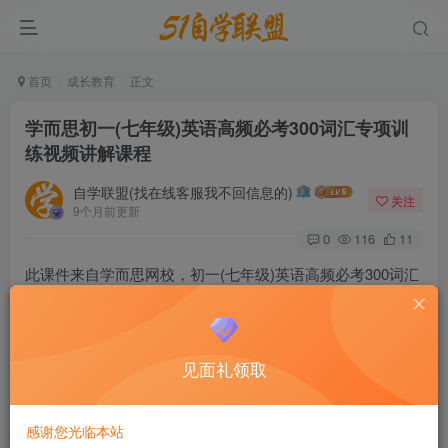
首页
成长教育
正文
学而思初一(七年级)英语高频必考300词汇专项训
练视频讲解课程
自学联盟(找在线客服我不回信息的)
关注
9个月前更新
0
116
11
此课件来自学而思网校，初一(七年级)英语高频必考300词汇
专项训练视频讲解课程。此课件把初一英语单词按类分为：
英语中人体和器官类单词、服装与服饰类单词、家庭与关系
类单词、烹调与食物类单词、旅游与交通类单词、动物与植
见面礼领取
物类单词、住房及环境类单词，包括讲解初一大纲重点单词
详细讲解。欢迎初一的同学们用来当做复习资料或预习资料
感谢您光临本站