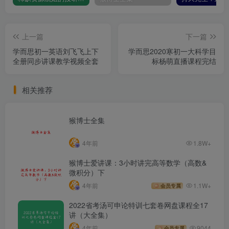
上一篇
下一篇
学而思初一英语刘飞飞上下
学而思2020寒初一大科学目
全册同步讲课教学视频全套
标杨萌直播课程完结
相关推荐
猴博士全集
4年前
1.8W+
猴博士爱讲课：3小时讲完高等数学（高数&
微积分）下
4年前
1.1W+
会员专属
2022省考汤可申论特训七套卷网盘课程全17
讲（大全集）
4年前
9044
会员专属