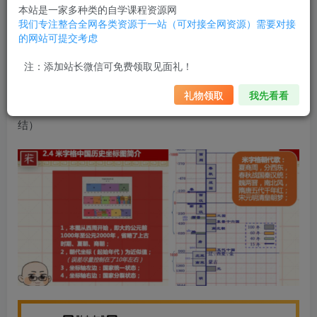
代史、中国近代史、世界史、世界近代史、中国地图、世界
本站是一家多种类的自学课程资源网
我们专注整合全网各类资源于一站（可对接全网资源）需要对接
地图等诸多图表时，能极大的提高效率，且视觉体验既美观
的网站可提交考虑
大方、又直观精准，因此PP老师给自己设计了一个俏皮的网
注：添加站长微信可免费领取见面礼！
名“米字格老师”。
礼物领取
我先看看
坐标图解中国古代史寒假班米字格老师的历史地理课（完
结）