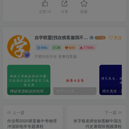
点赞
15
分享
收藏
自学联盟(找在线客服我不回信息的)
关注
6W+
26
644
779W+
不要问在不在 有事找客服
稀缺资源航姐的投研圈-价投高阶选股课程学习视频资源
猴博士全集
上一篇
下一篇
作业帮2020寒姜豫中考物理
米字格老师坐标图解中国古
冲顶班电学专题课程
代史暑期班视频课程