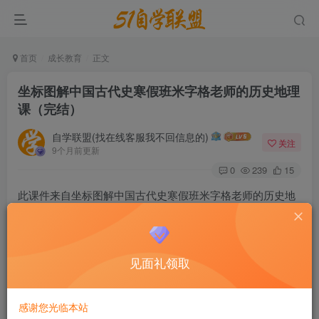
首页
成长教育
正文
坐标图解中国古代史寒假班米字格老师的历史地理
课（完结）
自学联盟(找在线客服我不回信息的)
关注
9个月前更新
0
239
15
此课件来自坐标图解中国古代史寒假班米字格老师的历史地
理课（完结），此课件以时间为纵轴、各学科关键字为横轴
来展开学习。将理工学科中的坐标系统、图表化思维引入到
历史和文学等人文知识学习中，训练孩子的逻辑思维能力，
见面礼领取
帮助孩子掌握良好的学习方法。在绘制这些“九九表”时，PP
老师找到了一种练习的神器：米字格练习本，在绘制中国古
感谢您光临本站