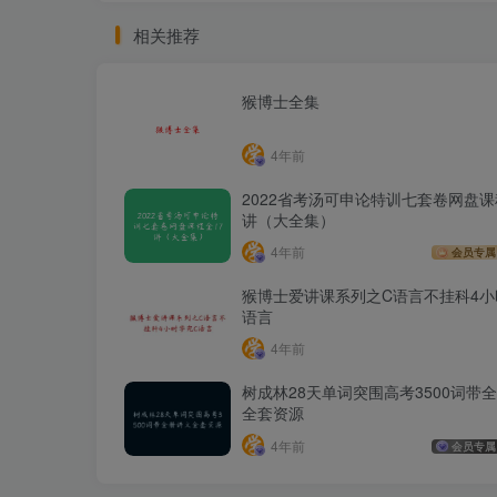
相关推荐
猴博士全集
4年前
2022省考汤可申论特训七套卷网盘课
讲（大全集）
4年前
会员专属
猴博士爱讲课系列之C语言不挂科4小
语言
4年前
树成林28天单词突围高考3500词带
全套资源
4年前
会员专属