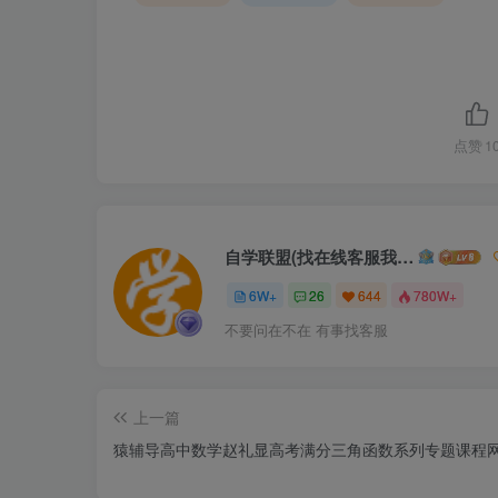
点赞
1
自学联盟(找在线客服我不回信息的)
6W+
26
644
780W+
不要问在不在 有事找客服
上一篇
猿辅导高中数学赵礼显高考满分三角函数系列专题课程