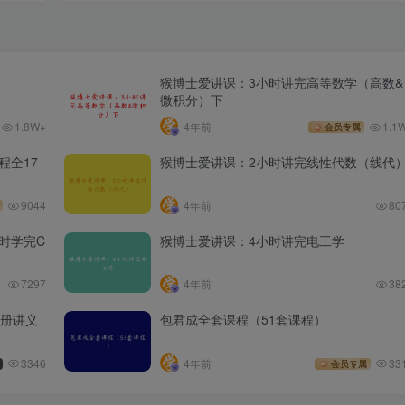
猴博士爱讲课：3小时讲完高等数学（高数&
微积分）下
1.8W+
4年前
1.1
会员专属
程全17
猴博士爱讲课：2小时讲完线性代数（线代
9044
4年前
80
时学完C
猴博士爱讲课：4小时讲完电工学
7297
4年前
38
全册讲义
包君成全套课程（51套课程）
3346
4年前
33
会员专属