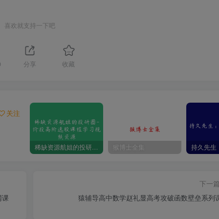
喜欢就支持一下吧
0
分享
收藏
关注
稀缺资源航姐的投研圈-价投高阶选股课程学习视频资源
猴博士全集
下一
网课
猿辅导高中数学赵礼显高考攻破函数壁垒系列