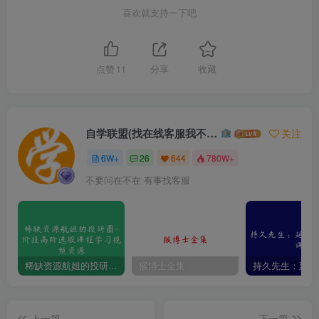
喜欢就支持一下吧
点赞
11
分享
收藏
自学联盟(找在线客服我不回信息的)
关注
6W+
26
644
780W+
不要问在不在 有事找客服
稀缺资源航姐的投研圈-价投高阶选股课程学习视频资源
猴博士全集
上一篇
下一篇