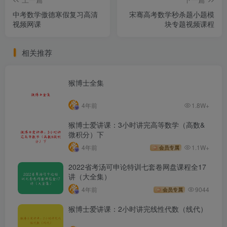
中考数学傲德寒假复习高清
宋骞高考数学秒杀题小题模
视频网课
块专题视频课程
相关推荐
猴博士全集
4年前
1.8W+
猴博士爱讲课：3小时讲完高等数学（高数&
微积分）下
4年前
1.1W+
会员专属
2022省考汤可申论特训七套卷网盘课程全17
讲（大全集）
4年前
9044
会员专属
猴博士爱讲课：2小时讲完线性代数（线代）