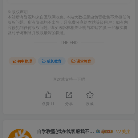
©
版权声明
本站所有资源均来自互联网收集, 本站大数据爬虫负责收集不承担任何
版权问题。所有资源均不出售，只免费分享给本站等级用户！如有内
容侵犯到任何版权问题, 请发送版权相关证明与本站客服,一经核实将
及时予与删除并致以最深的歉意。
THE END
初中物理
成长教育
课堂教育
喜欢就支持一下吧
点赞
11
分享
收藏
自学联盟(找在线客服我不回信息的)
关注