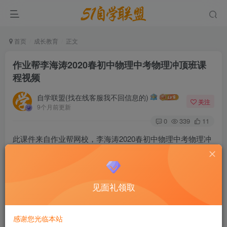
首页
成长教育
正文
作业帮李海涛2020春初中物理中考物理冲顶班课
程视频
自学联盟(找在线客服我不回信息的)
关注
9个月前更新
0
339
11
此课件来自作业帮网校，李海涛2020春初中物理中考物理冲
顶班课程视频。此课件主要知识点包括：声学与光学专题、
热学专题、测密度专题、力学探究实验专题、力学综合计算
专题、电学测量实验专题（含阶段测试）、电学探究实验专
见面礼领取
题、电学综合计算专题、巧用变化量解题专题。。。
感谢您光临本站
作业帮李海涛2020春初中物理中考物理冲顶班课程视频