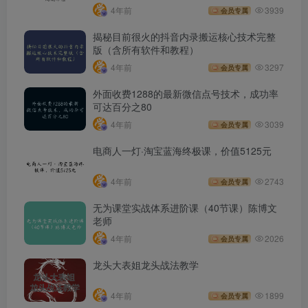
4年前
3939
会员专属
揭秘目前很火的抖音内录搬运核心技术完整
版（含所有软件和教程）
4年前
3297
会员专属
外面收费1288的最新微信点号技术，成功率
可达百分之80
4年前
3039
会员专属
电商人一灯·淘宝蓝海终极课，价值5125元
4年前
2743
会员专属
无为课堂实战体系进阶课（40节课）陈博文
老师
4年前
2026
会员专属
龙头大表姐龙头战法教学
4年前
1899
会员专属