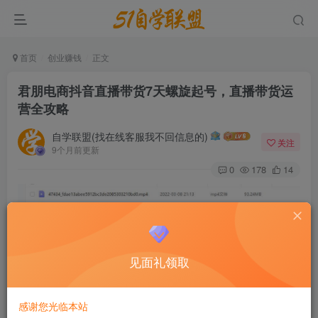
首页
创业赚钱
正文
君朋电商抖音直播带货7天螺旋起号，直播带货运
营全攻略
自学联盟(找在线客服我不回信息的)
关注
9个月前更新
0
178
14
见面礼领取
感谢您光临本站