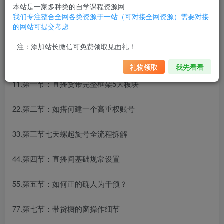
本站是一家多种类的自学课程资源网
我们专注整合全网各类资源于一站（可对接全网资源）需要对接
的网站可提交考虑
君朋电商抖音直播带货7天螺旋起号，直播带货运营全攻略
注：添加站长微信可免费领取见面礼！
课程目录
礼物领取
我先看看
11.第一节：直播货带‬完整框架5大板块_
22.第二节：如搭何‬建一个高重权‬账号_
33.第三节七天螺起旋‬号全流程拆解_
44.第四节：直播间基础规常‬设置_
55.第五节：如何正的确‬人为干预？_
77.第七节：带货橱的窗‬操作细节_