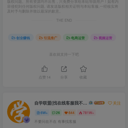
版权问题。所有资源均不出售，只免费分享给本站等级用户！如有内
容侵犯到任何版权问题, 请发送版权相关证明与本站客服,一经核实将
及时予与删除并致以最深的歉意。
THE END
创业赚钱
引流推广
电商运营
视频运营
喜欢就支持一下吧
点赞
14
分享
收藏
自学联盟(找在线客服我不回信息的)
关注
6W+
26
644
781W+
不要问在不在 有事找客服