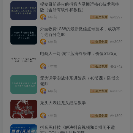
揭秘目前很火的抖音内录搬运核心技术完整
版（含所有软件和教程）
4年前
3297
会员专属
外面收费1288的最新微信点号技术，成功率
可达百分之80
4年前
3039
会员专属
电商人一灯·淘宝蓝海终极课，价值5125元
4年前
2742
会员专属
无为课堂实战体系进阶课（40节课）陈博文
老师
4年前
2026
会员专属
龙头大表姐龙头战法教学
4年前
1899
会员专属
抖音黑科技《解决抖音视频和直播间不适
宜》DOU+无法加热问题