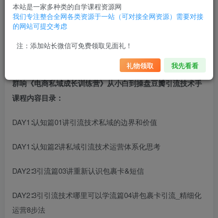
没人教、
qq引流技术
没人带、没业绩困境，靠实力加薪升
本站是一家多种类的自学课程资源网
级。本教程适合对私域有基础了解，但缺乏私域业务实操经
我们专注整合全网各类资源于一站（可对接全网资源）需要对接
的网站可提交考虑
验，在
引流技术交流
业务逻辑、操作方法、转化提升等方面
存在明显障碍或没有系
抖音引流技术
统方法论，因此感到自
注：添加站长微信可免费领取见面礼！
己进一步获得升职有障碍的同学。
礼物领取
我先看看
群响《电商私域成长训练营》从小白到操盘
豆瓣引流技术
手
课程内容目录：
DAY1∶认知篇01讲
引流技术
私域的边界和价值
DAY1∶认知篇2讲私域
引流技术
运营体系化思考
DAY2∶3引流篇03讲重新认识包裹卡&短信
DAY2∶3引
引流技术哪里可以学
流篇04讲包裹卡引流_精细化
运营8步法