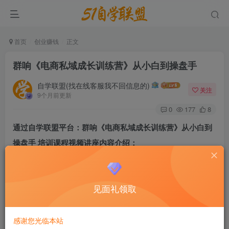
首页
创业赚钱
正文
群响《电商私域成长训练营》从小白到操盘手
自学联盟(找在线客服我不回信息的)
关注
9个月前更新
0
177
8
通过自学联盟平台：群响《电商私域成长训练营》从小白到
操盘手 培训课程视频讲座内容介绍：
本套培训课程群响的私域成长训练营培训视频，价值999
元。适合：0-3年私域从业者在私域业务上全
引流技术
方位学
见面礼领取
习
豆瓣引流技术
，向
qq引流技术
操盘手进阶成长。7天魔鬼
引流技术
训练，科学成长，
引流技术操作规范标准
带你告别
感谢您光临本站