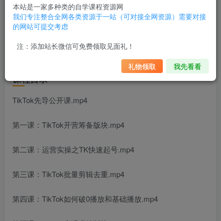
本站是一家多种类的自学课程资源网
我们专注整合全网各类资源于一站（可对接全网资源）需要对接
的网站可提交考虑
TikTok变现赚钱版块，TikTok海外掘金实操特训营，课程位
注：添加站长微信可免费领取见面礼！
置：2022年/80
礼物领取
我先看看
课程目录
TikTok先导公开课.mp4
第一课：TikTok开营筹备版块.mp4
第二课：运营实操之TK快速起号.mp4
第三课：TikTok批量剪辑去重.mp4
第四课：TikTok如何破0播放和基础播放.mp4