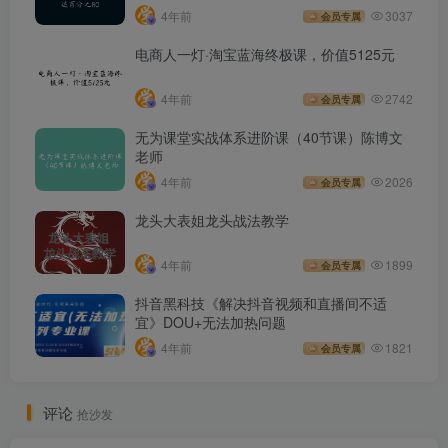
4年前
3037
会员专属
电商人一灯·淘宝蓝海终极课，价值5125元
4年前
2742
会员专属
无为课堂实战体系进阶课（40节课）陈博文
老师
4年前
2026
会员专属
龙头大表姐龙头战法教学
4年前
1899
会员专属
抖音黑科技《解决抖音视频和直播间不适
宜》DOU+无法加热问题
4年前
1821
会员专属
评论
抢沙发