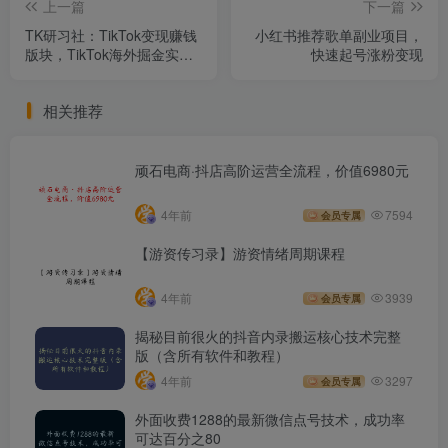
上一篇
下一篇
TK研习社：TikTok变现赚钱
小红书推荐歌单副业项目，
版块，TikTok海外掘金实操
快速起号涨粉变现
特训营
相关推荐
顽石电商·抖店高阶运营全流程，价值6980元
4年前
7594
会员专属
【游资传习录】游资情绪周期课程
4年前
3939
会员专属
揭秘目前很火的抖音内录搬运核心技术完整
版（含所有软件和教程）
4年前
3297
会员专属
外面收费1288的最新微信点号技术，成功率
可达百分之80