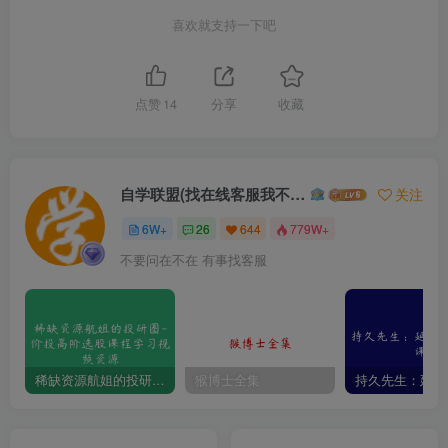
喜欢就支持一下吧
点赞
14
分享
收藏
自学联盟(找在线客服我不回信息的)
关注
6W+
26
644
779W+
不要问在不在 有事找客服
稀缺资源航姐的投研圈-价投高阶选股课程学习视频资源
猴博士全集