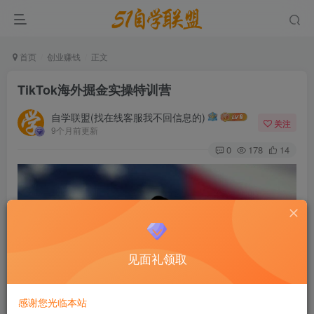
首页
创业赚钱
正文
TikTok海外掘金实操特训营
自学联盟(找在线客服我不回信息的)
关注
9个月前更新
0
178
14
见面礼领取
感谢您光临本站