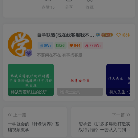
点赞
15
分享
收藏
自学联盟(找在线客服我不回信息的)
关注
6W+
26
644
779W+
不要问在不在 有事找客服
稀缺资源航姐的投研圈-价投高阶选股课程学习视频资源
猴博士全集
上一篇
下一篇
一学就会的《针灸调养》基
玺承云《拼多多爆款打造实
础视频教学
战特训营》一套从入门到高
手课程