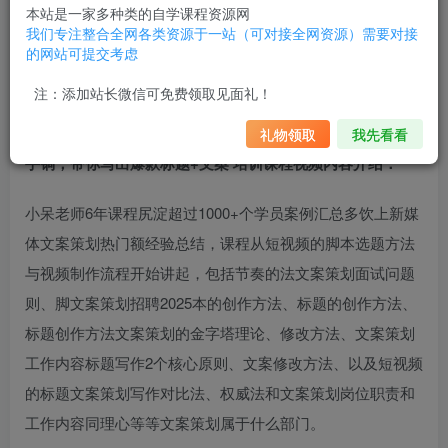
本站是一家多种类的自学课程资源网
我们专注整合全网各类资源于一站（可对接全网资源）需要对接
的网站可提交考虑
注：添加站长微信可免费领取见面礼！
通过自学联盟平台：小呆《短视频深度文案课》上热门的杀
礼物领取
我先看看
手锏，带你写出爆款标题+文案 培训课程视频内容介绍：
小呆老师6年课程尻淀超过1000+个学员案例汇总多饮上
新媒
体文案策划
热门额经验总结，课程从短视频的脚本选题方法
与视频制作流程开始讲起，包括节奏的法
文案策划面试问题
则、脚
文案策划招聘2025
本的创作方法、标题的创作方法、
标题创作方法
文案策划的金字塔理论
、修改方法、
文案策划
工作内容
标题写作2个核心原则、文案修改方法、以及短视频
的标题
文案策划
写作对比法、权威法和
文案策划岗位职责和
工作内容
同理心等等
文案策划属于什么部门
。