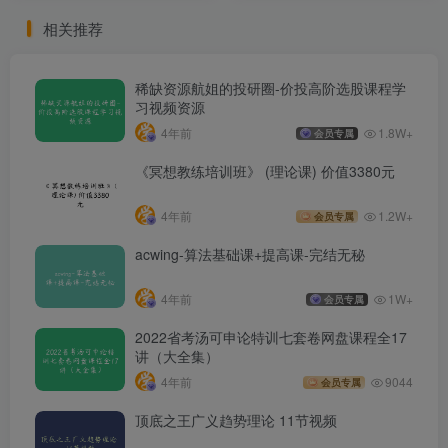
相关推荐
稀缺资源航姐的投研圈-价投高阶选股课程学
习视频资源
4年前
1.8W+
会员专属
《冥想教练培训班》 (理论课) 价值3380元
4年前
1.2W+
会员专属
acwing-算法基础课+提高课-完结无秘
4年前
1W+
会员专属
2022省考汤可申论特训七套卷网盘课程全17
讲（大全集）
4年前
9044
会员专属
顶底之王广义趋势理论 11节视频