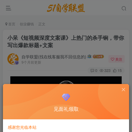
首页
创业赚钱
正文
小呆《短视频深度文案课》上热门的杀手锏，带你
写出爆款标题+文案
自学联盟(找在线客服我不回信息的)
关注
9个月前更新
0
323
15
见面礼领取
感谢您光临本站