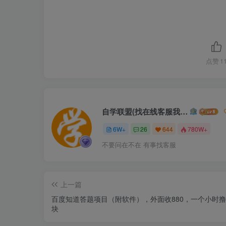
点赞
1
自学联盟(找在线客服我不回信息的)
6W+
26
644
780W+
不要问在不在 有事找客服
上一篇
百度知道答‮项题‬目（附软件），外面收880‮一，‬个小时撸几十
块