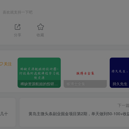
喜欢就支持一下吧
1
分享
收藏
关注
稀缺资源航姐的投研圈-价投高阶选股课程学习视频资源
猴博士全集
下一
黄岛主微头条副业掘金项目第2期，单天做到50-100+收