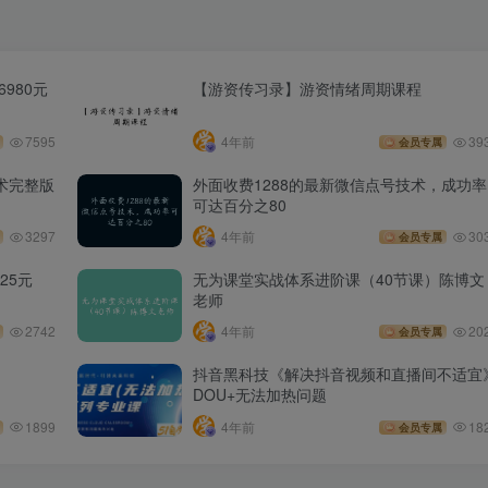
980元
【游资传习录】游资情绪周期课程
7595
4年前
39
会员专属
术完整版
外面收费1288的最新微信点号技术，成功率
可达百分之80
3297
4年前
30
会员专属
25元
无为课堂实战体系进阶课（40节课）陈博文
老师
2742
4年前
20
会员专属
抖音黑科技《解决抖音视频和直播间不适宜
DOU+无法加热问题
1899
4年前
18
会员专属