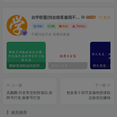
自学联盟(找在线客服我不回信息的)
关注
6W+
26
644
780W+
不要问在不在 有事找客服
稀缺资源航姐的投研圈-价投高阶选股课程学习视频资源
猴博士全集
上一篇
下一篇
高鹏圈·抖音带货矩阵项目,矩
智多星十四节直播绝密课程
阵号打造,橱窗号打造
边旅游边赚钱
相关推荐