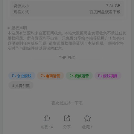
资源大小
7.81 GB
观看方式
百度网盘观看下载
©
版权声明
本站所有资源均来自互联网收集, 本站大数据爬虫负责收集不承担任何
版权问题。所有资源均不出售，只免费分享给本站等级用户！如有内
容侵犯到任何版权问题, 请发送版权相关证明与本站客服,一经核实将
及时予与删除并致以最深的歉意。
THE END
创业赚钱
电商运营
视频运营
赚钱项目
# 抖音引流
喜欢就支持一下吧
点赞
14
分享
收藏
1