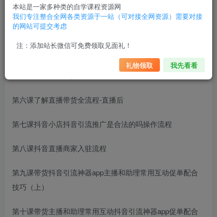
第二课抖音直播运营团队的搭建
本站是一家多种类的自学课程资源网
我们专注整合全网各类资源于一站（可对接全网资源）需要对接
的网站可提交考虑
第三课如何
抖音引流软件app
从0-1打造带货主播
注：添加站长微信可免费领取见面礼！
第四课如何规划一场成功的带货直播
礼物领取
我先看看
第五课了解直播带货全流程-直播中
第六课了解直播带货全流程-直播后
第七课抖音小店
抖音引流推广是合法的吗
操作流程
第八课抖音直播商家入驻流程
第九课带货
抖音引流神器app
主播和助理常用互动促单配合
技巧（上）
第十课带货主播和助理常用互动
抖音引流神器app
促单配合