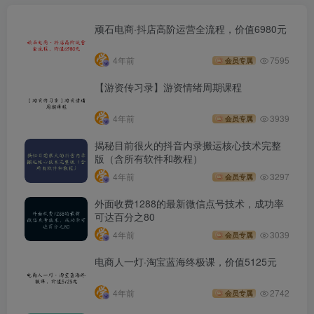
顽石电商·抖店高阶运营全流程，价值6980元
4年前
7595
会员专属
【游资传习录】游资情绪周期课程
4年前
3939
会员专属
揭秘目前很火的抖音内录搬运核心技术完整
版（含所有软件和教程）
4年前
3297
会员专属
外面收费1288的最新微信点号技术，成功率
可达百分之80
4年前
3039
会员专属
电商人一灯·淘宝蓝海终极课，价值5125元
4年前
2742
会员专属