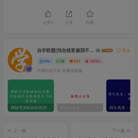
点赞
5
分享
收藏
自学联盟(找在线客服我不回信息的)
关注
6W+
26
644
780W+
不要问在不在 有事找客服
稀缺资源航姐的投研圈-价投高阶选股课程学习视频资源
猴博士全集
上一篇
下一篇