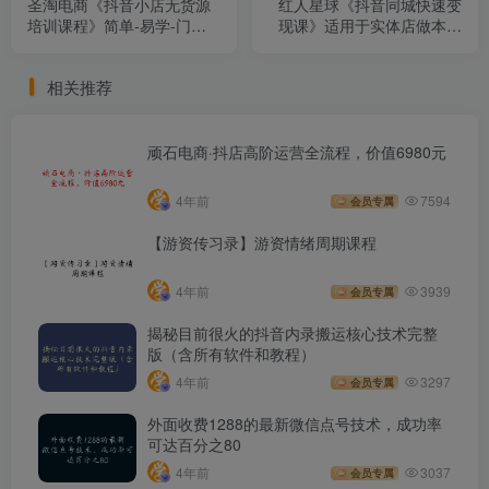
圣淘电商《抖音小店无货源
红人星球《抖音同城快速变
培训课程》简单-易学-门槛
现课》适用于实体店做本地
低
生意的老板
相关推荐
顽石电商·抖店高阶运营全流程，价值6980元
4年前
7594
会员专属
【游资传习录】游资情绪周期课程
4年前
3939
会员专属
揭秘目前很火的抖音内录搬运核心技术完整
版（含所有软件和教程）
4年前
3297
会员专属
外面收费1288的最新微信点号技术，成功率
可达百分之80
4年前
3037
会员专属