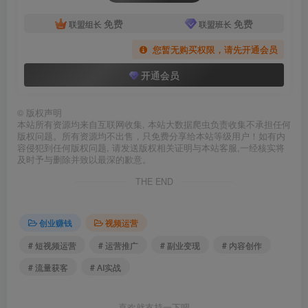
免费
免费
联盟组长
联盟班长
您暂无购买权限，请先开通会员
开通会员
©
版权声明
本站所有资源均来自互联网收集, 本站大数据爬虫负责收集不承担任何
版权问题。所有资源均不出售，只免费分享给本站等级用户！如有内
容侵犯到任何版权问题, 请发送版权相关证明与本站客服,一经核实将
及时予与删除并致以最深的歉意。
THE END
创业赚钱
视频运营
# 短视频运营
# 运营推广
# 副业变现
# 内容创作
# 流量获客
# AI实战
喜欢就支持一下吧