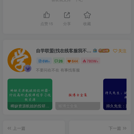
点赞
15
分享
收藏
自学联盟(找在线客服我不回信息的)
关注
6W+
26
644
780W+
不要问在不在 有事找客服
稀缺资源航姐的投研圈-价投高阶选股课程学习视频资源
猴博士全集
上一篇
下一篇