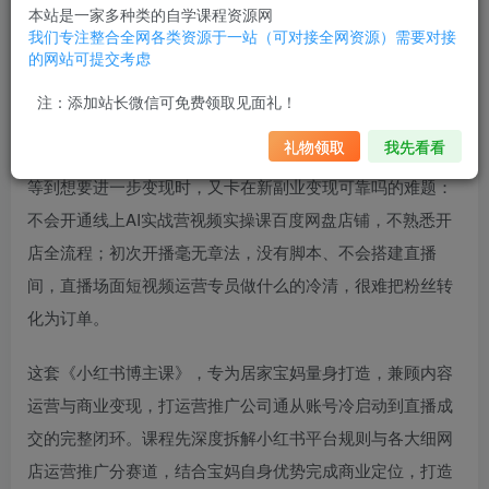
排名，只能被动等待推荐；费
AI实战营有意义吗
尽心
副业变
本站是一家多种类的自学课程资源网
现项目赚钱资源网
思写出的文案平平无奇，标题缺乏吸引
我们专注整合全网各类资源于一站（可对接全网资源）需要对接
的网站可提交考虑
力，很难撬动阅读；想投放薯条却不懂投放技巧，白白浪费
推广预算；好不容易积累一点粉丝，又不
获客成本越来越高
注：添加站长微信可免费领取见面礼！
流量红利
懂合规引流，频繁触碰平台红线。
礼物领取
我先看看
等到想要进一步变现时，又卡在新
副业变现可靠吗
的难题：
不会开通线上
AI实战营视频实操课百度网盘
店铺，不熟悉开
店全流程；初次开播毫无章法，没有脚本、不会搭建直播
间，直播场面
短视频运营专员做什么的
冷清，很难把粉丝转
化为订单。
这套《小红书博主课》，专为居家宝妈量身打造，兼顾内容
运营与商业变现，打
运营推广公司
通从账号冷启动到直播成
交的完整闭环。课程先深度拆解小红书平台规则与各大细
网
店运营推广
分赛道，结合宝妈自身优势完成商业定位，打造