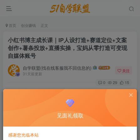
首页
创业赚钱
正文
小红书博主成长课｜IP人设打造+赛道定位+文案
创作+薯条投放+直播实操，宝妈从零打造可变现
自媒体账号
自学联盟(找在线客服我不回信息的)
关注
31天前更新
0
29
15
很多全职宝妈想要利用空余时间做小红书博主，开启副业增
收之路，却屡屡陷入困境：找不到适合自己的细分赛道，账
号内容杂乱无章，始终无法树立清晰人设；不懂得平台底层
见面礼领取
规则，盲目发布笔记，账号权重低迷，流量少得可怜；不会
搭建关键词布局，笔记很难获得自然搜索
AI实战营有意义吗
感谢您光临本站