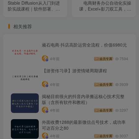
Stable Diffusion从入门到进
电商财务办公自动化实操
阶实战课程｜软件部署、模
课，Excel+影刀双工具，数
型运用、提示词精修、Lora
据清洗?报表建模?自动对
炼丹、AI图文视频全能落地
账，全流程实战
相关推荐
教程
顽石电商·抖店高阶运营全流程，价值6980元
4年前
7594
会员专属
【游资传习录】游资情绪周期课程
4年前
3939
会员专属
揭秘目前很火的抖音内录搬运核心技术完整
版（含所有软件和教程）
4年前
3297
会员专属
外面收费1288的最新微信点号技术，成功率
可达百分之80
4年前
3037
会员专属