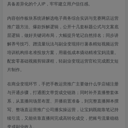
具备差异化的个人IP，牢牢建立用户信任感。
内容创作板块系统讲解选
电子商务综合实训与竞赛网店运营
推广
题方法、爆款拆解逻辑，公开十几套标题公式与文案底
层逻辑，做好关键词布局，大幅提升笔记自然排名；同步讲
解养号技巧、蹭流量玩法与
副业变现排行
薯条精
短视频运营
培训机构排名
准投放方案，用最低成本撬动精准宝妈流量。
配套零基础视频剪辑课程，轻
副业变现运营官
松完成图文短
片制作。
在商业变现环节，手把手教
运营推广主要做什么
学店铺注册
与开通步骤，打通图文带货成交链路；同时补齐直播整套体
系，从直播间场景布置、开播前置准备，到完整直播脚本撰
写、整场直
运营推广公司
播实操运营，让宝妈既能靠笔记持
续引流，又能依靠直播间完成高转化成交，把账号流量稳稳
变成副业收入。