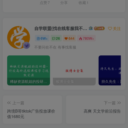
点赞
7
分享
收藏
1
自学联盟(找在线客服我不回信息的)
关注
6W+
26
644
780W+
不要问在不在 有事找客服
稀缺资源航姐的投研圈-价投高阶选股课程学习视频资源
猴博士全集
上一篇
下一篇
跨境B哥tiktok广告投放课价
高爽 天文学前沿报告
值1680元