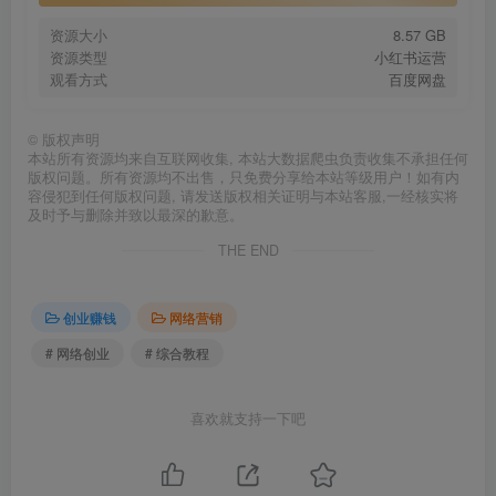
资源大小
8.57 GB
资源类型
小红书运营
观看方式
百度网盘
©
版权声明
本站所有资源均来自互联网收集, 本站大数据爬虫负责收集不承担任何
版权问题。所有资源均不出售，只免费分享给本站等级用户！如有内
容侵犯到任何版权问题, 请发送版权相关证明与本站客服,一经核实将
及时予与删除并致以最深的歉意。
THE END
创业赚钱
网络营销
# 网络创业
# 综合教程
喜欢就支持一下吧