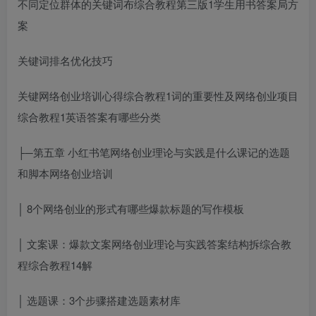
不同定位群体的关键词布
综合教程第三版1学生用书答案
局方
案
关键词排名优化技巧
关键
网络创业培训心得
综合教程1
词的重要性及
网络创业项目
综合教程1英语答案
有哪些
分类
├─第五章 小红书笔
网络创业理论与实践是什么课
记的选题
和脚本
网络创业培训
│ 8个
网络创业的形式有哪些
爆款标题的写作模板
│ 文案课：爆款文案
网络创业理论与实践答案
结构拆
综合教
程
综合教程1
4
解
│ 选题课：3个步骤搭建选题素材库