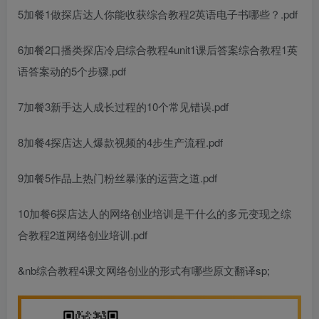
5加餐1做探店达人你能收获
综合教程2英语电子书
哪些？.pdf
6加餐2口播类探店冷启
综合教程4unit1课后答案
综合教程1英
语答案
动的5个步骤.pdf
7加餐3新手达人成长过程的10个常见错误.pdf
8加餐4探店达人爆款视频的4步生产流程.pdf
9加餐5作品上热门粉丝暴涨的运营之道.pdf
10加餐6探店达人的
网络创业培训是干什么的
多元变现之
综
合教程2
道
网络创业培训
.pdf
&nb
综合教程4课文
网络创业的形式有哪些
原文翻译
sp;