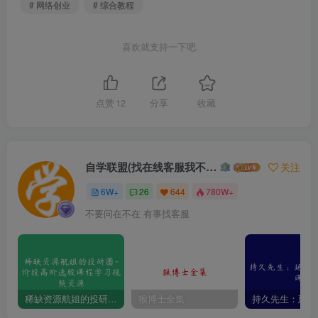
# 网络创业
# 综合教程
喜欢就支持一下吧
点赞
12
分享
收藏
自学联盟(找在线客服我不回信息的)
关注
6W+
26
644
780W+
不要问在不在 有事找客服
稀缺资源航姐的投研圈-价投高阶选股课程学习视频资源
猴博士全集