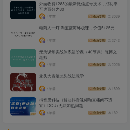
外面收费1288的最新微信点号技术，成功率
可达百分之80
4年前
3039
会员专属
电商人一灯·淘宝蓝海终极课，价值5125元
4年前
2743
会员专属
无为课堂实战体系进阶课（40节课）陈博文
老师
4年前
2026
会员专属
龙头大表姐龙头战法教学
4年前
1899
会员专属
抖音黑科技《解决抖音视频和直播间不适
宜》DOU+无法加热问题
4年前
1821
会员专属