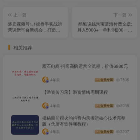
上一篇
下一篇
逐鹿视频号1.1操盘手实战运
酷酷说钱淘宝蓝海付费文章:
营课新平台新机会，打造私
月入5000+一单利润200一天
域流量阵地!
赚1000+(等玩法分享)
相关推荐
顽石电商·抖店高阶运营全流程，价值6980元
4年前
7595
会员专属
【游资传习录】游资情绪周期课程
4年前
3939
会员专属
揭秘目前很火的抖音内录搬运核心技术完整
版（含所有软件和教程）
4年前
3297
会员专属