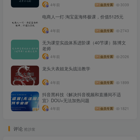
4年前
3039
会员专属
电商人一灯·淘宝蓝海终极课，价值5125元
4年前
2743
会员专属
无为课堂实战体系进阶课（40节课）陈博文
老师
4年前
2026
会员专属
龙头大表姐龙头战法教学
4年前
1899
会员专属
抖音黑科技《解决抖音视频和直播间不适
宜》DOU+无法加热问题
4年前
1821
会员专属
评论
抢沙发