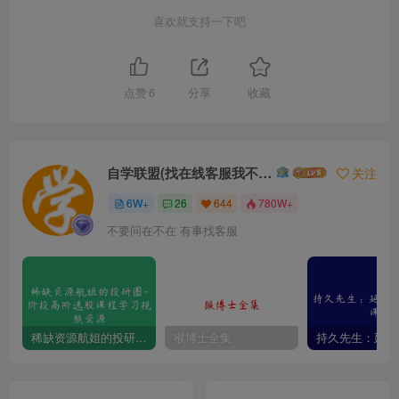
喜欢就支持一下吧
点赞
6
分享
收藏
自学联盟(找在线客服我不回信息的)
关注
6W+
26
644
780W+
不要问在不在 有事找客服
稀缺资源航姐的投研圈-价投高阶选股课程学习视频资源
猴博士全集