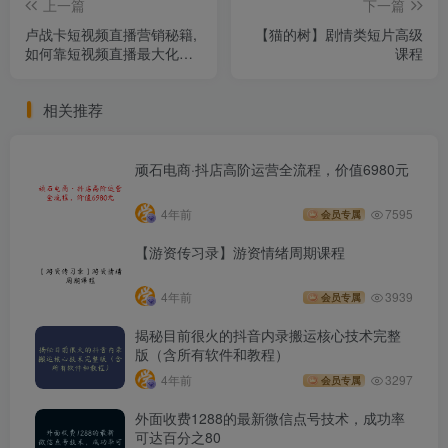
上一篇
下一篇
卢战卡短视频直播营销秘籍,
【猫的树】剧情类短片高级
如何靠短视频直播最大化引
课程
流和变现
相关推荐
顽石电商·抖店高阶运营全流程，价值6980元
4年前
7595
会员专属
【游资传习录】游资情绪周期课程
4年前
3939
会员专属
揭秘目前很火的抖音内录搬运核心技术完整
版（含所有软件和教程）
4年前
3297
会员专属
外面收费1288的最新微信点号技术，成功率
可达百分之80