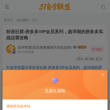
首页
创业赚钱
正文
轻语社群-拼多多VIP会员系列，超详细的拼多多实
战运营攻略
自学联盟(找在线客服我不回信息的)
关注
9个月前更新
0
184
6
51自学联盟分享轻语社群-拼多多VIP会员系列，超详细的拼
多多实战运营攻略课程目录如下：
课内程‬容包括入门小白8个时小‬课程、新店新的品‬起步逻辑、
见面礼领取
高数端‬据化运技营‬能、付费推广引流能力提升、店铺营运‬执
行篇以答及‬疑课程等等。
感谢您光临本站