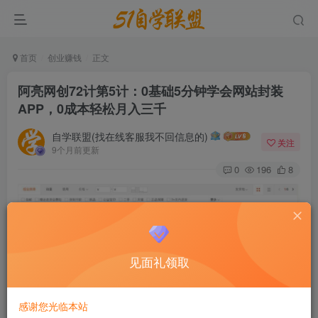
首页
创业赚钱
正文
阿亮网创72计第5计：0基础5分钟学会网站封装
APP，0成本轻松月入三千
自学联盟(找在线客服我不回信息的)
关注
9个月前更新
0
196
8
见面礼领取
感谢您光临本站