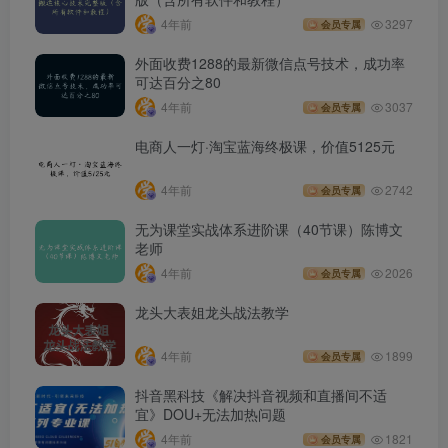
4年前
3297
会员专属
外面收费1288的最新微信点号技术，成功率
可达百分之80
4年前
3037
会员专属
电商人一灯·淘宝蓝海终极课，价值5125元
4年前
2742
会员专属
无为课堂实战体系进阶课（40节课）陈博文
老师
4年前
2026
会员专属
龙头大表姐龙头战法教学
4年前
1899
会员专属
抖音黑科技《解决抖音视频和直播间不适
宜》DOU+无法加热问题
4年前
1821
会员专属