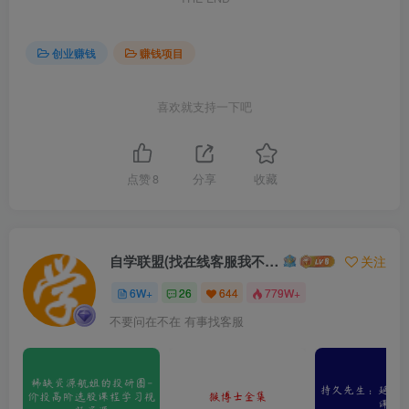
创业赚钱
赚钱项目
喜欢就支持一下吧
点赞
8
分享
收藏
自学联盟(找在线客服我不回信息的)
关注
6W+
26
644
779W+
不要问在不在 有事找客服