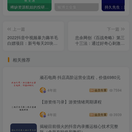
稀缺资源航姐的投研圈-价投高阶选股课程学习视频资源
猴博士全集
上一篇
下一篇
2022抖音中视频暴力薅羊毛
忠余网创《百战奇略》第三
白嫖项目：新号每天20块，
十三法：通过好奇心刺激赚
老号几天几百块，可多号
钱，新奇赚钱小项目日入几
百+
相关推荐
顽石电商·抖店高阶运营全流程，价值6980元
4年前
7594
会员专属
【游资传习录】游资情绪周期课程
4年前
3939
会员专属
揭秘目前很火的抖音内录搬运核心技术完整
版（含所有软件和教程）