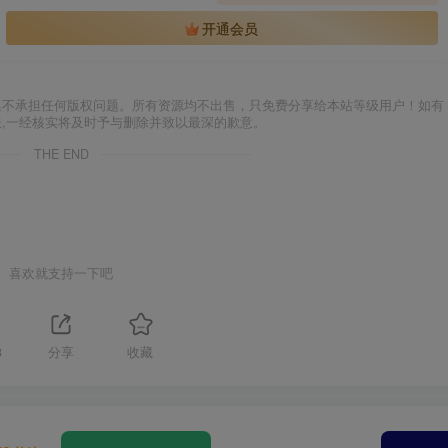
开通会员
集不承担任何版权问题。所有资源均不出售，只免费分享给本站等级用户！如有
服,一经核实将及时予与删除并致以最深的歉意。
THE END
喜欢就支持一下吧
3
分享
收藏