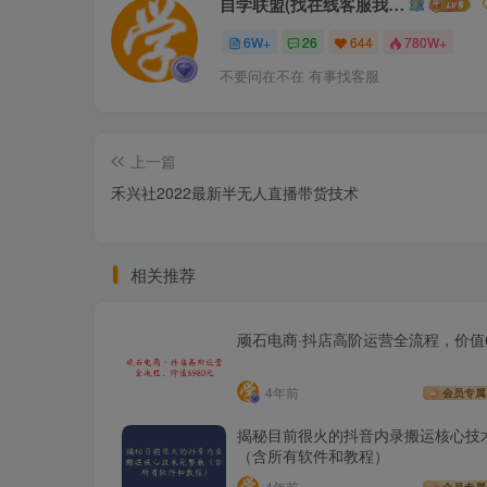
自学联盟(找在线客服我不回信息的)
6W+
26
644
780W+
不要问在不在 有事找客服
上一篇
禾兴社2022最新半无人直播带货技术
相关推荐
顽石电商·抖店高阶运营全流程，价值6
4年前
会员专属
揭秘目前很火的抖音内录搬运核心技
（含所有软件和教程）
4年前