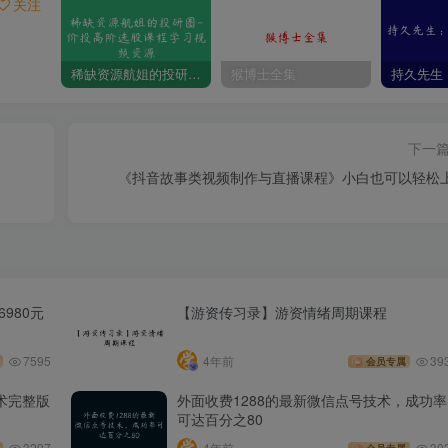
关注
稀缺资源航姐的投研圈-价投高阶选股课程学习视频资源
猴博士全集
下一
《抖音故事类视频制作与直播课程》小白也可以轻松
980元
【游资传习录】游资情绪周期课程
7595
4年前
39
会员专属
术完整版
外面收费1288的最新微信点号技术，成功率
可达百分之80
3297
4年前
30