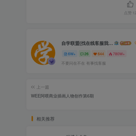
点赞
1
自学联盟(找在线客服我不回信息的)
6W+
26
644
780W+
不要问在不在 有事找客服
上一篇
WEE阿喂商业插画人物创作第6期
相关推荐