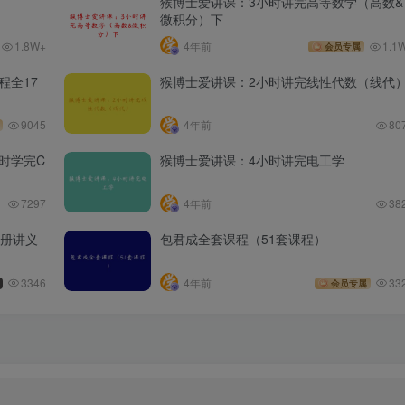
猴博士爱讲课：3小时讲完高等数学（高数&
微积分）下
1.8W+
4年前
1.1
会员专属
程全17
猴博士爱讲课：2小时讲完线性代数（线代
9045
4年前
80
时学完C
猴博士爱讲课：4小时讲完电工学
7297
4年前
38
全册讲义
包君成全套课程（51套课程）
3346
4年前
33
会员专属