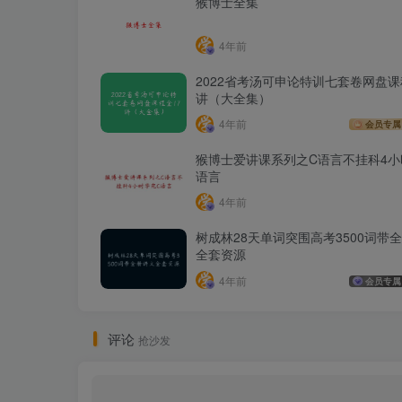
猴博士全集
4年前
2022省考汤可申论特训七套卷网盘课
讲（大全集）
4年前
会员专属
猴博士爱讲课系列之C语言不挂科4小
语言
4年前
树成林28天单词突围高考3500词带
全套资源
4年前
会员专属
评论
抢沙发